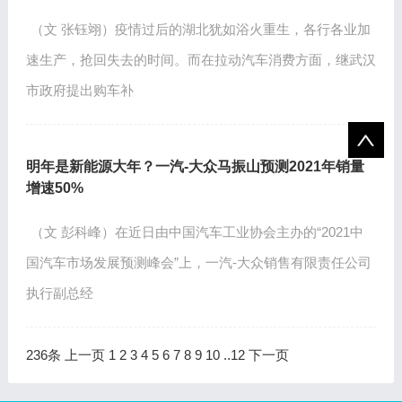
（文 张钰翊）疫情过后的湖北犹如浴火重生，各行各业加
速生产，抢回失去的时间。而在拉动汽车消费方面，继武汉
市政府提出购车补
明年是新能源大年？一汽-大众马振山预测2021年销量
增速50%
（文 彭科峰）在近日由中国汽车工业协会主办的“2021中
国汽车市场发展预测峰会”上，一汽-大众销售有限责任公司
执行副总经
236条
上一页
1
2
3
4
5
6
7
8
9
10
..
12
下一页