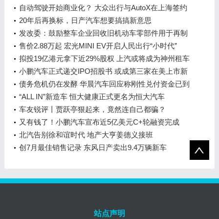
自动驾驶开始商业化？ 大众出行与AutoX在上海签约
20年后再换标，日产汽车想要搞搞新意思
发改委：鼓励整车企业回收旧机动车零部件用于再制
造
售价2.88万起 宏光MINI EV开启人民出行“小时代”
拟投19亿港元拿下近29%股权 上汽或将成为神州租车
第一大股东
小鹏汽车正式递交IPO招股书 或成第三家在美上市新
造车企
债务危机仍在发酵 华晨汽车回应称刚性兑付资金已到
位
“ALL IN”新造车 恒大健康正式更名为恒大汽车
车友锐评丨贾跃亭狠起来，竟然连自己都骗？
又有钱了！小鹏汽车宣布近5亿美元C+轮融资完成
北汽告别徐和谊时代 地产大亨姜德义接班
创7月最佳销售记录 东风日产卖出9.4万辆新车
站点声明