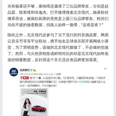
光有杨幂还不够，索纳塔还邀请了三位品牌挚友，分别是赵
品霖、陈宥维和张逸杰。打开微博搜索北京现代，杨幂粉丝
佛系营业，被疯狂刷屏的竟然是上面三位品牌挚友。粉丝们
乐此不疲的做着数据，但路人始终一脸懵，“这谁是谁？”
除此之外，北京现代还参与了当下流行的抖音挑战赛、网易
云音乐节等等平台联动，携手知名足球俱乐部开展网络小课
堂，为了营销造势，该做的北京现代都做了，不必做的也做
了。然而，与火热营销形成鲜明对比的却是北京现代始终低
迷的销量数据，反衬得这个非主流合资品牌更加落寞。