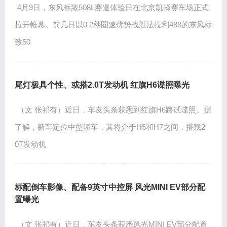
4月9日，东风标致508L赛道体验日在北京凯择赛车场正式
拉开帷幕。前几日以0 2秒圈速优势战胜法拉利488的东风标
致50
尾灯极具个性、或搭2.0T发动机 红旗H6谍照曝光
（文 张祁有）近日，车友头条获悉到红旗H6路试谍照。据
了解，新车定位中型轿车，其将介于H5和H7之间，搭载2
0T发动机
标配倒车影像、配备9英寸中控屏 风光MINI EV部分配
置曝光
（文 张祁有）近日，车友头条获悉风光MINI EV部分配置