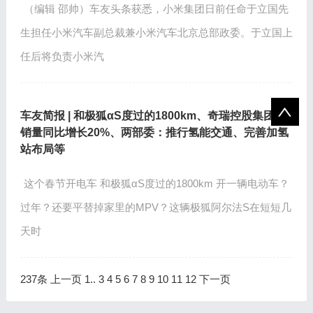
（编辑 邵帅）车友头条获悉，小米集团日前任命于立国先
生担任小米汽车副总裁兼小米汽车北京总部政委。于立国上
任后将负责小米汽
车友简报 | 和极狐αS度过的1800km、奇瑞控股集团1月
销量同比增长20%、两部委：推行氢能交通、完善加氢
站布局等
这个春节开电车 和极狐αS度过的1800km 开一辆电动车？
过年？还要平替掉家里的MPV？这辆极狐阿尔法S在短短几
天时
237条
上一页
1
..
3
4
5
6
7
8
9
10
11
12
下一页