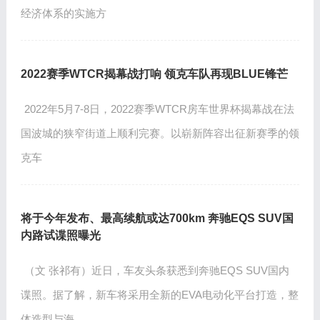
经济体系的实施方
2022赛季WTCR揭幕战打响 领克车队再现BLUE锋芒
2022年5月7-8日，2022赛季WTCR房车世界杯揭幕战在法
国波城的狭窄街道上顺利完赛。以崭新阵容出征新赛季的领
克车
将于今年发布、最高续航或达700km 奔驰EQS SUV国
内路试谍照曝光
（文 张祁有）近日，车友头条获悉到奔驰EQS SUV国内
谍照。据了解，新车将采用全新的EVA电动化平台打造，整
体造型与海