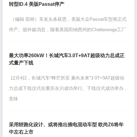
转型ID.4 美版Passat停产
（编辑 邵帅）车友头条获悉，美版大众Passat车型将正式
停产。据外媒消息，随着美国田纳西州的Chattanooga工厂
最大功率260kW！长城汽车3.0T+9AT超级动力总成正
式量产下线
12月4日，长城汽车“蜂芒所至 巢向未来”3 0T+9AT超级动
力总成下线仪式在重庆永川成功举行。下线仪式成功举办，
意味
采用轿跑化设计、或将推出插电混动车型 欧尚Z6将年
中左右上市