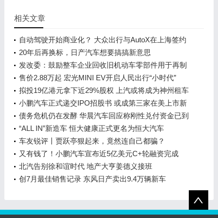
相关文章
自动驾驶开始商业化？ 大众出行与AutoX在上海签约
20年后再换标，日产汽车想要搞搞新意思
发改委：鼓励整车企业回收旧机动车零部件用于再制
造
售价2.88万起 宏光MINI EV开启人民出行“小时代”
拟投19亿港元拿下近29%股权 上汽或将成为神州租车
第一大股东
小鹏汽车正式递交IPO招股书 或成第三家在美上市新
造车企
债务危机仍在发酵 华晨汽车回应称刚性兑付资金已到
位
“ALL IN”新造车 恒大健康正式更名为恒大汽车
车友锐评丨贾跃亭狠起来，竟然连自己都骗？
又有钱了！小鹏汽车宣布近5亿美元C+轮融资完成
北汽告别徐和谊时代 地产大亨姜德义接班
创7月最佳销售记录 东风日产卖出9.4万辆新车