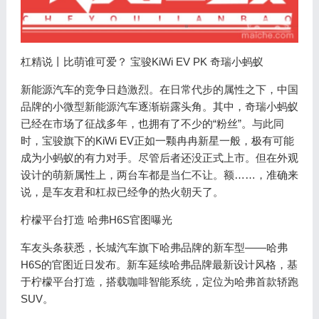
杠精说丨比萌谁可爱？ 宝骏KiWi EV PK 奇瑞小蚂蚁
新能源汽车的竞争日趋激烈。在日常代步的属性之下，中国
品牌的小微型新能源汽车逐渐崭露头角。其中，奇瑞小蚂蚁
已经在市场了征战多年，也拥有了不少的“粉丝”。与此同
时，宝骏旗下的KiWi EV正如一颗冉冉新星一般，极有可能
成为小蚂蚁的有力对手。尽管后者还没正式上市。但在外观
设计的萌新属性上，两台车都是当仁不让。额……，准确来
说，是车友君和杠叔已经争的热火朝天了。
柠檬平台打造 哈弗H6S官图曝光
车友头条获悉，长城汽车旗下哈弗品牌的新车型——哈弗
H6S的官图近日发布。新车延续哈弗品牌最新设计风格，基
于柠檬平台打造，搭载咖啡智能系统，定位为哈弗首款轿跑
SUV。