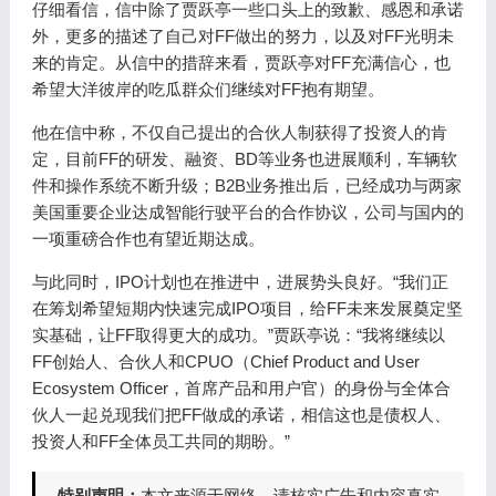
仔细看信，信中除了贾跃亭一些口头上的致歉、感恩和承诺
外，更多的描述了自己对FF做出的努力，以及对FF光明未
来的肯定。从信中的措辞来看，贾跃亭对FF充满信心，也
希望大洋彼岸的吃瓜群众们继续对FF抱有期望。
他在信中称，不仅自己提出的合伙人制获得了投资人的肯
定，目前FF的研发、融资、BD等业务也进展顺利，车辆软
件和操作系统不断升级；B2B业务推出后，已经成功与两家
美国重要企业达成智能行驶平台的合作协议，公司与国内的
一项重磅合作也有望近期达成。
与此同时，IPO计划也在推进中，进展势头良好。“我们正
在筹划希望短期内快速完成IPO项目，给FF未来发展奠定坚
实基础，让FF取得更大的成功。”贾跃亭说：“我将继续以
FF创始人、合伙人和CPUO（Chief Product and User
Ecosystem Officer，首席产品和用户官）的身份与全体合
伙人一起兑现我们把FF做成的承诺，相信这也是债权人、
投资人和FF全体员工共同的期盼。”
特别声明：
本文来源于网络，请核实广告和内容真实