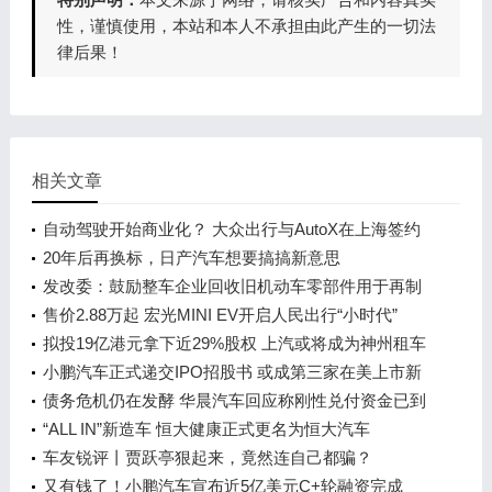
性，谨慎使用，本站和本人不承担由此产生的一切法
律后果！
相关文章
自动驾驶开始商业化？ 大众出行与AutoX在上海签约
20年后再换标，日产汽车想要搞搞新意思
发改委：鼓励整车企业回收旧机动车零部件用于再制
造
售价2.88万起 宏光MINI EV开启人民出行“小时代”
拟投19亿港元拿下近29%股权 上汽或将成为神州租车
第一大股东
小鹏汽车正式递交IPO招股书 或成第三家在美上市新
造车企
债务危机仍在发酵 华晨汽车回应称刚性兑付资金已到
位
“ALL IN”新造车 恒大健康正式更名为恒大汽车
车友锐评丨贾跃亭狠起来，竟然连自己都骗？
又有钱了！小鹏汽车宣布近5亿美元C+轮融资完成