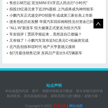
造
售价2.88万起 宏光MINI EV开启人民出行“小时代”
拟投19亿港元拿下近29%股权 上汽或将成为神州租车
第一大股东
小鹏汽车正式递交IPO招股书 或成第三家在美上市新
造车企
债务危机仍在发酵 华晨汽车回应称刚性兑付资金已到
位
“ALL IN”新造车 恒大健康正式更名为恒大汽车
车友锐评丨贾跃亭狠起来，竟然连自己都骗？
又有钱了！小鹏汽车宣布近5亿美元C+轮融资完成
北汽告别徐和谊时代 地产大亨姜德义接班
创7月最佳销售记录 东风日产卖出9.4万辆新车
站点声明
本站涵盖的内容、图片、视频等模板演示数据，部分未能与原作者
取得联系。若涉及版权问题，请联系我们进行删除！谢谢大家！
Copyright © 2022
百姓汽车
|
网站地图