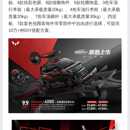
贴、4款炫彩色膜、8款镭雕饰件、6款轮圈饰盖、3色车顶
行李箱（最大承载质量20kg）、4色车顶行李框（最大承载
质量20kg）、7色车顶横杆（最大承载质量30kg）、挡泥
板、7款套色包围装饰件等零部件中自由进行选择，可提供
10万+种DIY搭配方案。