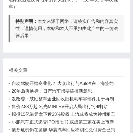
车）
特别声明：
本文来源于网络，请核实广告和内容真实
性，谨慎使用，本站和本人不承担由此产生的一切法
律后果！
相关文章
自动驾驶开始商业化？ 大众出行与AutoX在上海签约
20年后再换标，日产汽车想要搞搞新意思
发改委：鼓励整车企业回收旧机动车零部件用于再制
造
售价2.88万起 宏光MINI EV开启人民出行“小时代”
拟投19亿港元拿下近29%股权 上汽或将成为神州租车
第一大股东
小鹏汽车正式递交IPO招股书 或成第三家在美上市新
造车企
债务危机仍在发酵 华晨汽车回应称刚性兑付资金已到