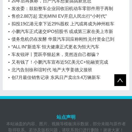
20年后再换标，日产汽车想要搞搞新意思
发改委：鼓励整车企业回收旧机动车零部件用于再制
造
售价2.88万起 宏光MINI EV开启人民出行“小时代”
拟投19亿港元拿下近29%股权 上汽或将成为神州租车
第一大股东
小鹏汽车正式递交IPO招股书 或成第三家在美上市新
造车企
债务危机仍在发酵 华晨汽车回应称刚性兑付资金已到
位
“ALL IN”新造车 恒大健康正式更名为恒大汽车
车友锐评丨贾跃亭狠起来，竟然连自己都骗？
又有钱了！小鹏汽车宣布近5亿美元C+轮融资完成
北汽告别徐和谊时代 地产大亨姜德义接班
创7月最佳销售记录 东风日产卖出9.4万辆新车
站点声明
本站涵盖的内容、图片、视频等模板演示数据，部分未能与原作者
取得联系。若涉及版权问题，请联系我们进行删除！谢谢大家！