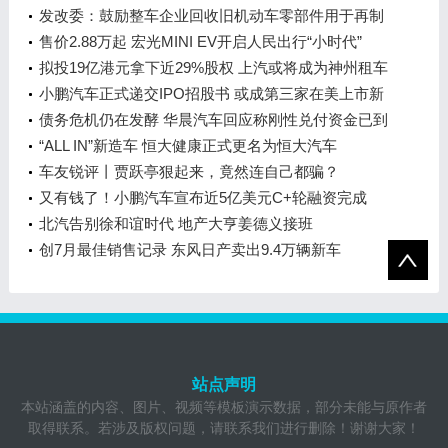
发改委：鼓励整车企业回收旧机动车零部件用于再制
造
售价2.88万起 宏光MINI EV开启人民出行“小时代”
拟投19亿港元拿下近29%股权 上汽或将成为神州租车
第一大股东
小鹏汽车正式递交IPO招股书 或成第三家在美上市新
造车企
债务危机仍在发酵 华晨汽车回应称刚性兑付资金已到
位
“ALL IN”新造车 恒大健康正式更名为恒大汽车
车友锐评丨贾跃亭狠起来，竟然连自己都骗？
又有钱了！小鹏汽车宣布近5亿美元C+轮融资完成
北汽告别徐和谊时代 地产大亨姜德义接班
创7月最佳销售记录 东风日产卖出9.4万辆新车
站点声明
本站涵盖的内容、图片、视频等模板演示数据，部分未能与原作者
取得联系。若涉及版权问题，请联系我们进行删除！谢谢大家！