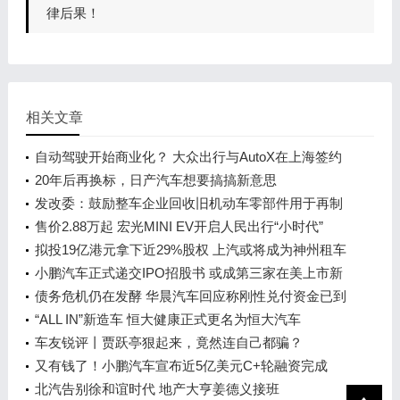
律后果！
相关文章
自动驾驶开始商业化？ 大众出行与AutoX在上海签约
20年后再换标，日产汽车想要搞搞新意思
发改委：鼓励整车企业回收旧机动车零部件用于再制
造
售价2.88万起 宏光MINI EV开启人民出行“小时代”
拟投19亿港元拿下近29%股权 上汽或将成为神州租车
第一大股东
小鹏汽车正式递交IPO招股书 或成第三家在美上市新
造车企
债务危机仍在发酵 华晨汽车回应称刚性兑付资金已到
位
“ALL IN”新造车 恒大健康正式更名为恒大汽车
车友锐评丨贾跃亭狠起来，竟然连自己都骗？
又有钱了！小鹏汽车宣布近5亿美元C+轮融资完成
北汽告别徐和谊时代 地产大亨姜德义接班