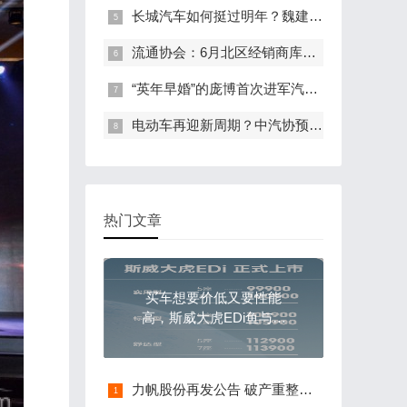
长城汽车如何挺过明年？魏建军再发公开信详解组织变革
流通协会：6月北区经销商库存压力大，7月销量或再降
“英年早婚”的庞博首次进军汽车圈，竟然是为了它？
电动车再迎新周期？中汽协预计2020年新能源销量将达110万辆
热门文章
买车想要价低又要性能
高，斯威大虎EDi鱼与熊
掌兼可得
力帆股份再发公告 破产重整被法院正式受理