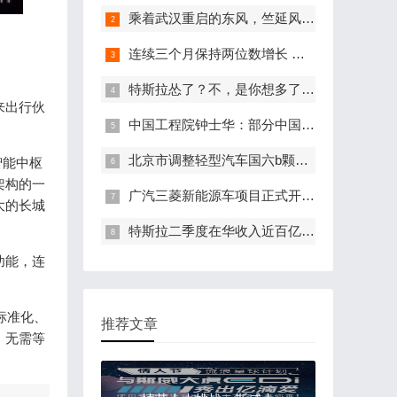
乘着武汉重启的东风，竺延风和他的“岚图”来了！
连续三个月保持两位数增长 沃尔沃上半年销量突破6.5万辆
特斯拉怂了？不，是你想多了 团购车交付竟是假新闻
来出行伙
中国工程院钟士华：部分中国车企智能驾驶研发能力弱、依赖海外供应商
北京市调整轻型汽车国六b颗粒物数量有关要求
智能中枢
架构的一
广汽三菱新能源车项目正式开工 将于2021年推出量产新车
大的长城
特斯拉二季度在华收入近百亿人民币 同比暴增102.9%
功能，连
标准化、
推荐文章
，无需等