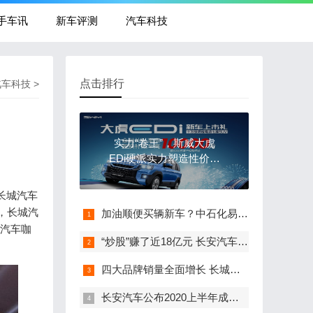
手车讯
新车评测
汽车科技
点击排行
汽车科技
>
实力“卷王”，斯威大虎
EDi硬派实力塑造性价比
之选
长城汽车
，长城汽
加油顺便买辆新车？中石化易捷开启跨界卖车模式
城汽车咖
“炒股”赚了近18亿元 长安汽车上半年净利润预计为20-30亿元
四大品牌销量全面增长 长城汽车7月销量达78339辆，同比大涨30%
长安汽车公布2020上半年成绩单 集团累计销量突破83万辆