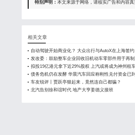
特别声明：
本文来源于网络，请核实广告和内容真
相关文章
自动驾驶开始商业化？ 大众出行与AutoX在上海签约
发改委：鼓励整车企业回收旧机动车零部件用于再制
拟投19亿港元拿下近29%股权 上汽或将成为神州租
大股东
债务危机仍在发酵 华晨汽车回应称刚性兑付资金已
车友锐评丨贾跃亭狠起来，竟然连自己都骗？
北汽告别徐和谊时代 地产大亨姜德义接班