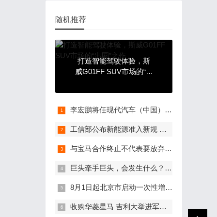
随机推荐
打造智能驾驶体验，斯
威G01FF SUV市场的“出
圈”之作
李宏鹏将任现代汽车（中国）商务副总裁 主抓进口车业务
工信部公布新能源准入新规 给予停产车企2年缓冲期
与宝马合作终止不代表要放弃自动驾驶 奔驰与英伟达的合作继续深化
巨头牵手巨头，会发生什么？宝马牵手阿里巴巴建立联合创新基地
8月1日起北京市启动一次性增发两万个新能源车指标工作
收购华菱星马 吉利大举进军商用车市场