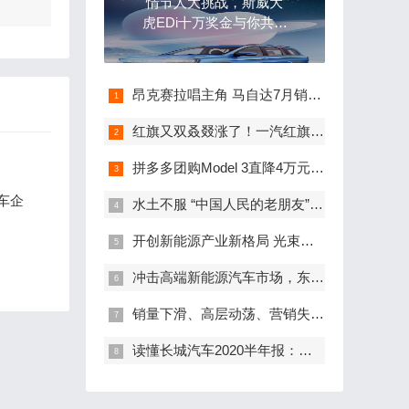
情节人大挑战，斯威大
虎EDi十万奖金与你共享
浪漫
昂克赛拉唱主角 马自达7月销量1.78万辆
红旗又双叒叕涨了！一汽红旗7月销量同比增长99%
拼多多团购Model 3直降4万元，特斯拉称：雨我无瓜
车企
水土不服 “中国人民的老朋友”倪恺离任美国奔驰CEO
开创新能源产业新格局 光束汽车工厂破土动工
冲击高端新能源汽车市场，东风的蓝图叫岚图
销量下滑、高层动荡、营销失策，北京现代何以重回巅峰？
读懂长城汽车2020半年报：总营收359亿元，Q2业绩迅速回暖