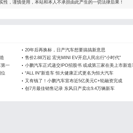
实性，谨慎使用，本站和本人不承担由此产生的一切法律后果！
20年后再换标，日产汽车想要搞搞新意思
造
售价2.88万起 宏光MINI EV开启人民出行“小时代”
车第一
小鹏汽车正式递交IPO招股书 或成第三家在美上市新造
到位
“ALL IN”新造车 恒大健康正式更名为恒大汽车
又有钱了！小鹏汽车宣布近5亿美元C+轮融资完成
创7月最佳销售记录 东风日产卖出9.4万辆新车