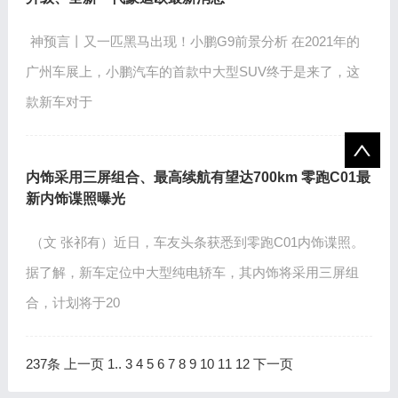
神预言丨又一匹黑马出现！小鹏G9前景分析 在2021年的
广州车展上，小鹏汽车的首款中大型SUV终于是来了，这
款新车对于
内饰采用三屏组合、最高续航有望达700km 零跑C01最
新内饰谍照曝光
（文 张祁有）近日，车友头条获悉到零跑C01内饰谍照。
据了解，新车定位中大型纯电轿车，其内饰将采用三屏组
合，计划将于20
237条
上一页
1
..
3
4
5
6
7
8
9
10
11
12
下一页