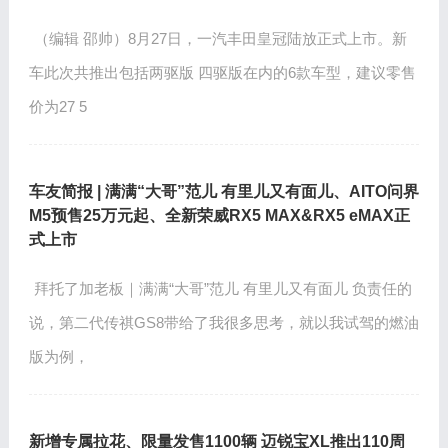
（编辑 邵帅）8月27日，一汽丰田皇冠陆放正式上市。新
车此次共推出包括两驱版 四驱版在内的6款车型，建议零售
价为27 5
车友简报 | 满满“大哥”范儿 有里儿又有面儿、AITO问界
M5预售25万元起、全新荣威RX5 MAX&RX5 eMAX正
式上市
拜托了加老板｜满满“大哥”范儿 有里儿又有面儿 负责任的
说，第二代传祺GS8带给了我很多思考，就以我试驾的燃油
版为例，
新增专属拉花、限量发售1100辆 迈锐宝XL推出110周