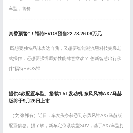
车型，售价
真香预警”！福特EVOS预售22.78-26.08万元
既想要独特品味表达自我，又想要智能潮流黑科技完爆老
式操作，还想要强悍原始性能肆意撒欢？“创新智慧出行伙
伴”福特EVOS福
提供4款配置车型、搭载1.5T发动机 东风风神AX7马赫
版将于9月26日上市
（文 张祁有）近日，车友头条获悉到东风风神AX7马赫版
配置信息。据了解，新车定位紧凑型SUV，基于AX7车型打